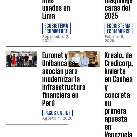
usados en
caras del
Lima
2025
ECOSISTEMA
ECOSISTEMA
ECOMMERCE
ECOMMERCE
Septiembre 2,
Febrero 6,
2024
2025
Euronet y
Krealo, de
Unibanca se
Credicorp,
asocian para
invierte
modernizar la
en Cashea
infraestructura
y
financiera en
concreta
Perú
su
primera
PAGOS ONLINE
apuesta
Agosto 4, 2026
en
Venezuela