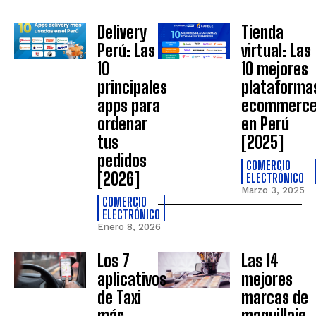
Delivery
Tienda
Perú: Las
virtual: Las
10
10 mejores
principales
plataforma
apps para
ecommerc
ordenar
en Perú
tus
[2025]
pedidos
COMERCIO
[2026]
ELECTRÓNICO
Marzo 3, 2025
COMERCIO
ELECTRÓNICO
Enero 8, 2026
Los 7
Las 14
aplicativos
mejores
de Taxi
marcas de
más
maquillaje