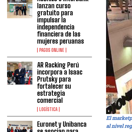
lanzan curso
gratuito para
impulsar la
independencia
financiera de las
mujeres peruanas
PAGOS ONLINE
AR Racking Perú
incorpora a Isaac
Prutsky para
fortalecer su
estrategia
comercial
LOGÍSTICA
El marketpl
Euronet y Unibanca
al nivel reg
se asocian para