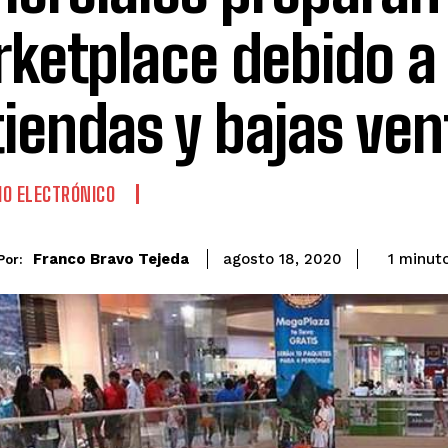
ketplace debido a 
tiendas y bajas ven
O ELECTRÓNICO
Franco Bravo Tejeda
1
minut
agosto 18, 2020
Por: