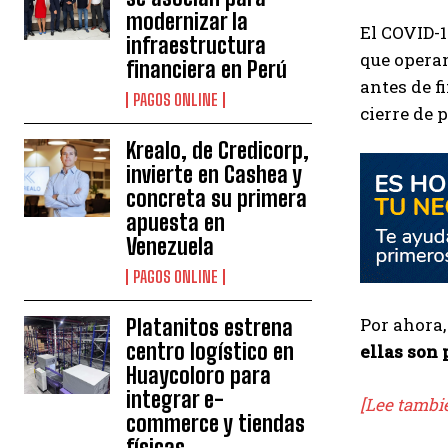
modernizar la
El COVID-1
infraestructura
que operan
financiera en Perú
antes de f
PAGOS ONLINE
cierre de p
Krealo, de Credicorp,
invierte en Cashea y
concreta su primera
apuesta en
Venezuela
PAGOS ONLINE
Por ahora,
Platanitos estrena
centro logístico en
ellas son
Huaycoloro para
integrar e-
[Lee tambi
commerce y tiendas
físicas