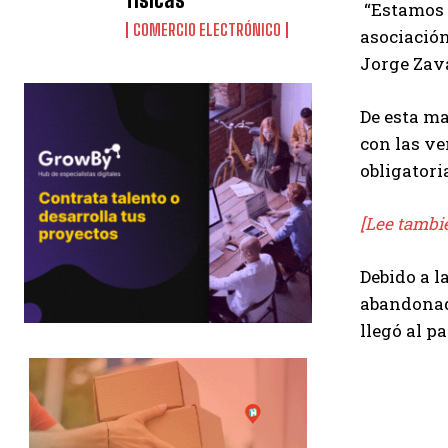
“Estamos a
COMERCIO ELECTRÓNICO
asociación
Jorge Zava
De esta ma
con las ve
obligatori
[Lee tambi
Debido a l
abandonada
llegó al pa