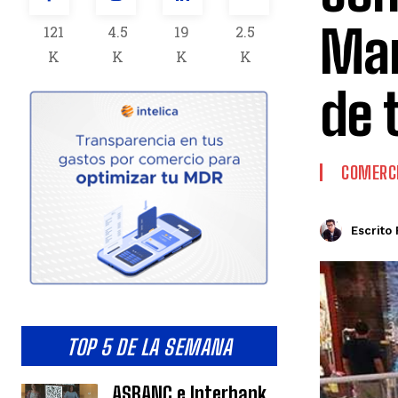
Mar
121
4.5
19
2.5
K
K
K
K
de 
COMERCI
Escrito 
TOP 5 DE LA SEMANA
ASBANC e Interbank