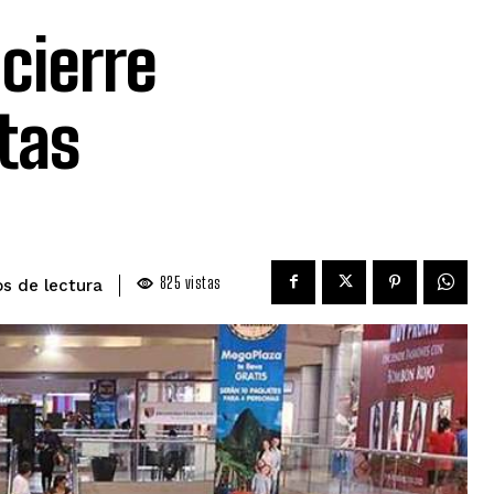
cierre
tas
825
vistas
de lectura
os