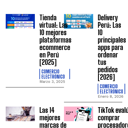
Tienda
Delivery
virtual: Las
Perú: Las
10 mejores
10
plataformas
principales
ecommerce
apps para
en Perú
ordenar
[2025]
tus
pedidos
COMERCIO
[2026]
ELECTRÓNICO
Marzo 3, 2025
COMERCIO
ELECTRÓNICO
Enero 8, 2026
Las 14
TikTok eval
mejores
comprar
marcas de
procesador