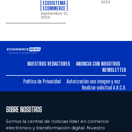
ECOSISTEMA
2024
ECOMMERCE
Septiembre 12,
2024
NUESTROS REDACTORES
ANUNCIA CON NOSOTROS
NEWSLETTER
Política de Privacidad
Autorización uso imagen y voz
Realizar solicitud A.R.C.O.
SOBRE NOSOTROS
Somos la central de noticias líder en comercio
electrónico y transformación digital. Nuestro