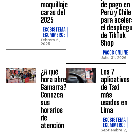
maquillaje
de pago en
caras del
Perú y Chile
2025
para aceler
el desplieg
ECOSISTEMA
de TikTok
ECOMMERCE
Febrero 6,
Shop
2025
PAGOS ONLINE
Julio 31, 2026
¿A qué
Los 7
hora abre
aplicativos
Gamarra?
de Taxi
Conozca
más
sus
usados en
horarios
Lima
de
ECOSISTEMA
atención
ECOMMERCE
Septiembre 2,