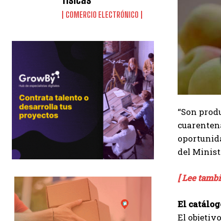
COMERCIO ELECTRÓNICO
“Son produ
cuarentena
oportunida
del Minist
[ Lee tamb
El catálog
El objetiv