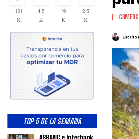
121
4.5
19
2.5
COMERCI
K
K
K
K
Escrito 
TOP 5 DE LA SEMANA
ASBANC e Interbank