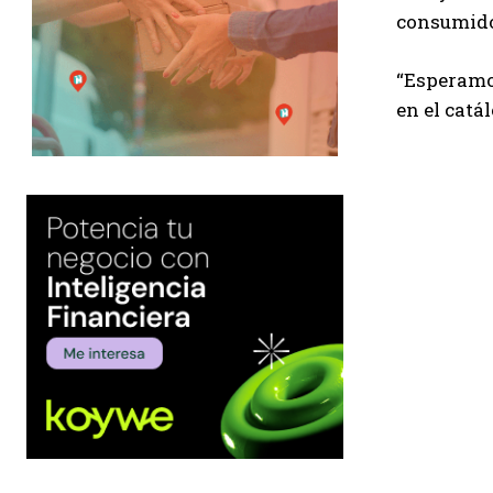
consumidor
“Esperamos
en el catá