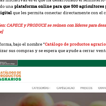
ado una
plataforma online para que 500 agricultores
digital
que les permita conectar directamente con el 
ien: CAPECE y PRODUCE se reúnen con líderes para desar
e]
forma, bajo el nombre “
Catálogo de productos agrario
izar sus compras y se espera que ayude a cerrar venta