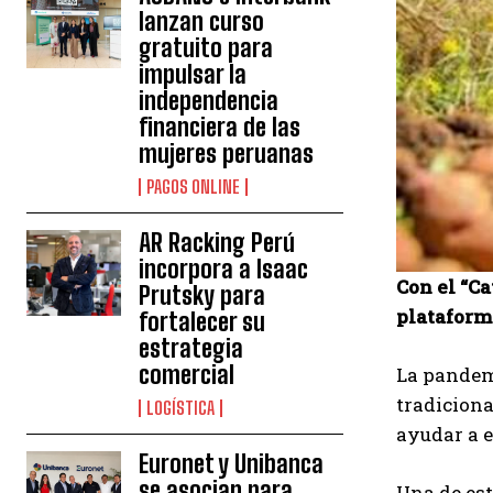
lanzan curso
gratuito para
impulsar la
independencia
financiera de las
mujeres peruanas
PAGOS ONLINE
AR Racking Perú
incorpora a Isaac
Con el “Ca
Prutsky para
plataforma
fortalecer su
estrategia
comercial
La pandem
tradiciona
LOGÍSTICA
ayudar a e
Euronet y Unibanca
se asocian para
Una de est