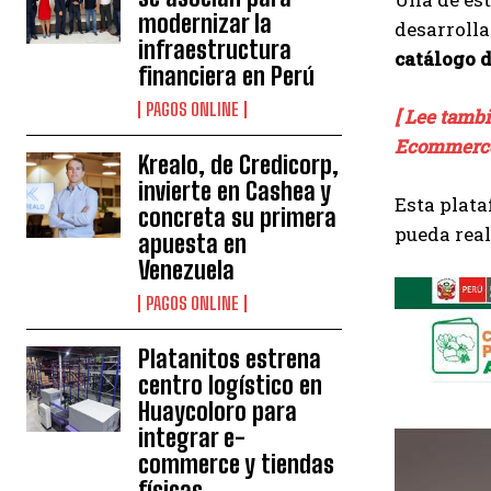
modernizar la
desarroll
infraestructura
catálogo 
financiera en Perú
PAGOS ONLINE
[ Lee tamb
Ecommerc
Krealo, de Credicorp,
invierte en Cashea y
Esta plata
concreta su primera
pueda real
apuesta en
Venezuela
PAGOS ONLINE
Platanitos estrena
centro logístico en
Huaycoloro para
integrar e-
commerce y tiendas
físicas