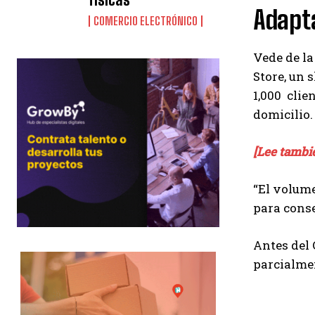
Adapt
COMERCIO ELECTRÓNICO
Vede de la
Store, un 
1,000 clie
domicilio.
[Lee tambi
“El volume
para conse
Antes del 
parcialmen