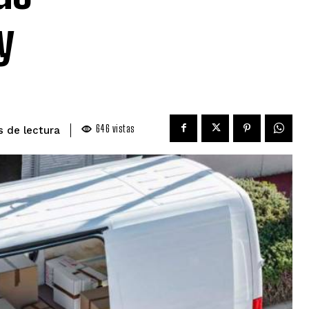
y
646
vistas
de lectura
s