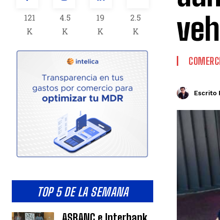
veh
121
4.5
19
2.5
K
K
K
K
COMERCI
Escrito 
TOP 5 DE LA SEMANA
ASBANC e Interbank