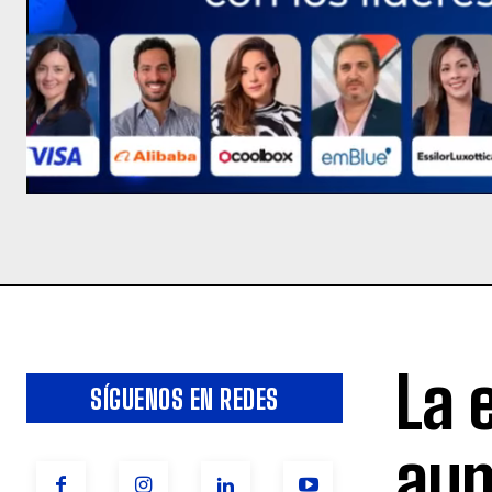
La 
SÍGUENOS EN REDES
aum