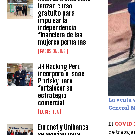
lanzan curso
gratuito para
impulsar la
independencia
financiera de las
mujeres peruanas
PAGOS ONLINE
AR Racking Perú
incorpora a Isaac
Prutsky para
fortalecer su
estrategia
La venta v
comercial
General M
LOGÍSTICA
El
COVID-
Euronet y Unibanca
de trabaja
se asocian para