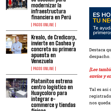
modernizar la
infraestructura
financiera en Perú
PAGOS ONLINE
Krealo, de Credicorp,
invierte en Cashea y
concreta su primera
Destaca qu
apuesta en
despacho.
Venezuela
PAGOS ONLINE
[Lee tambi
envíos y e
Platanitos estrena
centro logístico en
Tal es asi
Huaycoloro para
registrado
integrar e-
nos quedam
commerce y tiendas
físicas