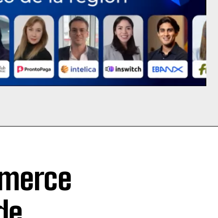
mmerce
de