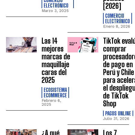
COMERCIO
[2026]
ELECTRÓNICO
Marzo 3, 2025
COMERCIO
ELECTRÓNICO
Enero 8, 2026
Las 14
TikTok eval
mejores
comprar
marcas de
procesador
maquillaje
de pago en
caras del
Perú y Chile
2025
para aceler
el desplieg
ECOSISTEMA
de TikTok
ECOMMERCE
Febrero 6,
Shop
2025
PAGOS ONLINE
Julio 31, 2026
¿A qué
Los 7