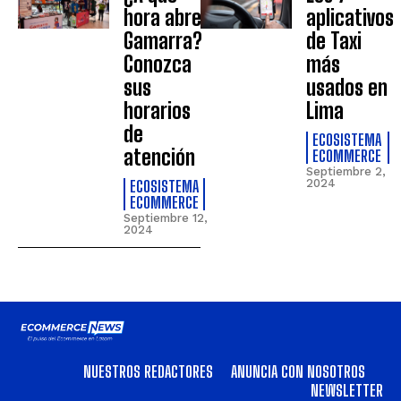
hora abre
aplicativos
Gamarra?
de Taxi
Conozca
más
sus
usados en
horarios
Lima
de
ECOSISTEMA
atención
ECOMMERCE
Septiembre 2,
ECOSISTEMA
2024
ECOMMERCE
Septiembre 12,
2024
NUESTROS REDACTORES
ANUNCIA CON NOSOTROS
NEWSLETTER