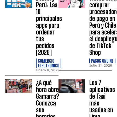
Perú: Las
comprar
10
procesador
principales
de pago en
apps para
Perú y Chile
ordenar
para aceler
tus
el desplieg
pedidos
de TikTok
[2026]
Shop
COMERCIO
PAGOS ONLINE
ELECTRÓNICO
Julio 31, 2026
Enero 8, 2026
¿A qué
Los 7
hora abre
aplicativos
Gamarra?
de Taxi
Conozca
más
sus
usados en
horarios
Lima