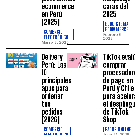
ecommerce
caras del
en Perú
2025
[2025]
ECOSISTEMA
ECOMMERCE
COMERCIO
Febrero 6,
ELECTRÓNICO
2025
Marzo 3, 2025
Delivery
TikTok eval
Perú: Las
comprar
10
procesador
principales
de pago en
apps para
Perú y Chile
ordenar
para aceler
tus
el desplieg
pedidos
de TikTok
[2026]
Shop
COMERCIO
PAGOS ONLINE
ELECTRÓNICO
Julio 31, 2026