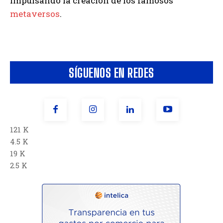
impulsando la creación de los famosos
metaversos
.
SÍGUENOS EN REDES
121 K
4.5 K
19 K
2.5 K