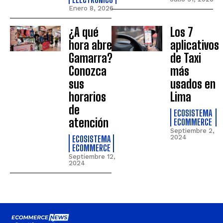
Enero 8, 2026
¿A qué
Los 7
hora abre
aplicativos
Gamarra?
de Taxi
Conozca
más
sus
usados en
horarios
Lima
de
ECOSISTEMA
atención
ECOMMERCE
Septiembre 2,
ECOSISTEMA
2024
ECOMMERCE
Septiembre 12,
2024