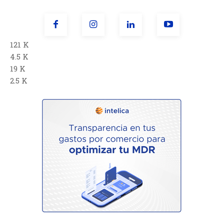
121 K
4.5 K
19 K
2.5 K