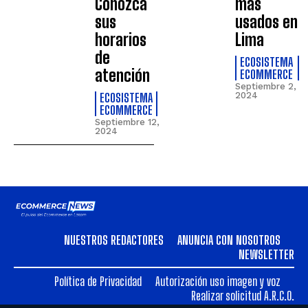
Conozca
más
sus
usados en
horarios
Lima
de
ECOSISTEMA
atención
ECOMMERCE
Septiembre 2,
ECOSISTEMA
2024
ECOMMERCE
Septiembre 12,
2024
NUESTROS REDACTORES
ANUNCIA CON NOSOTROS
NEWSLETTER
Política de Privacidad
Autorización uso imagen y voz
Realizar solicitud A.R.C.O.