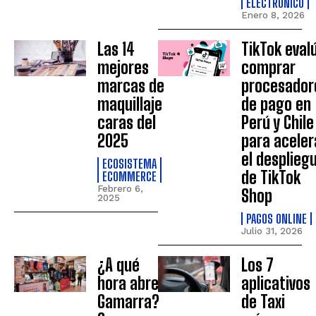
ELECTRÓNICO
Enero 8, 2026
Las 14
TikTok eval
mejores
comprar
marcas de
procesador
maquillaje
de pago en
caras del
Perú y Chile
2025
para aceler
el desplieg
ECOSISTEMA
de TikTok
ECOMMERCE
Febrero 6,
Shop
2025
PAGOS ONLINE
Julio 31, 2026
¿A qué
Los 7
hora abre
aplicativos
Gamarra?
de Taxi