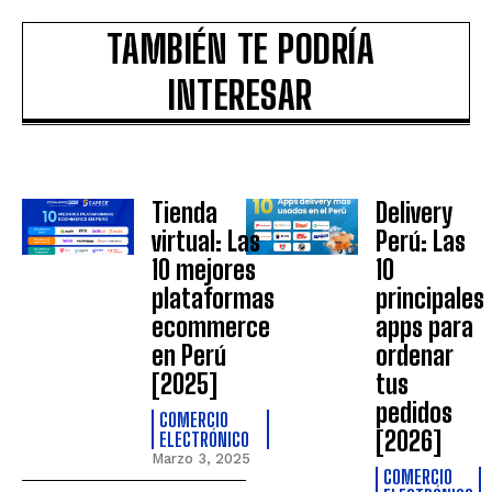
TAMBIÉN TE PODRÍA
INTERESAR
Tienda
Delivery
virtual: Las
Perú: Las
10 mejores
10
plataformas
principales
ecommerce
apps para
en Perú
ordenar
[2025]
tus
pedidos
COMERCIO
[2026]
ELECTRÓNICO
Marzo 3, 2025
COMERCIO