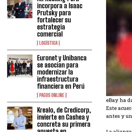
incorpora a Isaac
Prutsky para
fortalecer su
estrategia
comercial
LOGÍSTICA
Euronet y Unibanca
se asocian para
modernizar la
infraestructura
financiera en Perú
PAGOS ONLINE
eBay ha da
Este acuer
Krealo, de Credicorp,
antes y un
invierte en Cashea y
concreta su primera
apuesta en
La alianza