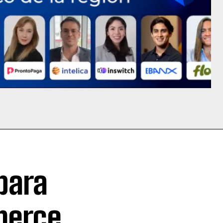
para
merce