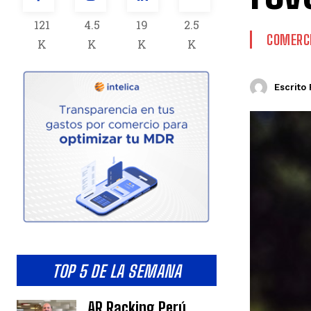
121
4.5
19
2.5
COMERCI
K
K
K
K
Escrito 
TOP 5 DE LA SEMANA
AR Racking Perú