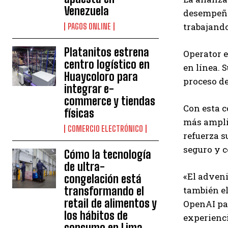
Venezuela
desempeñen
trabajando
PAGOS ONLINE
Platanitos estrena
Operator e
centro logístico en
en línea. 
Huaycoloro para
proceso de
integrar e-
commerce y tiendas
Con esta c
físicas
más amplia
COMERCIO ELECTRÓNICO
refuerza s
seguro y c
Cómo la tecnología
de ultra-
«El adven
congelación está
transformando el
también el
retail de alimentos y
OpenAI par
los hábitos de
experienci
consumo en Lima