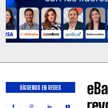
eBa
SÍGUENOS EN REDES
rev