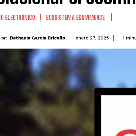
O ELECTRÓNICO
ECOSISTEMA ECOMMERCE
Bethania García Briceño
1
minu
enero 27, 2025
Por: