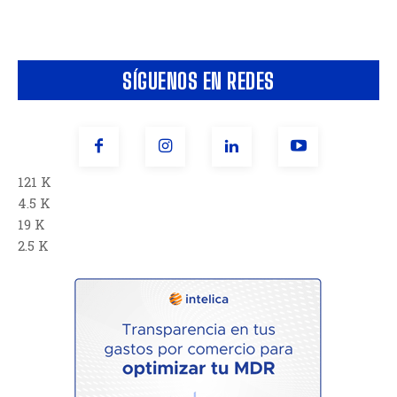
SÍGUENOS EN REDES
121 K
4.5 K
19 K
2.5 K