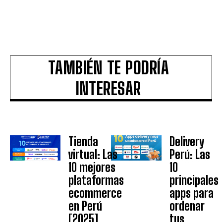
TAMBIÉN TE PODRÍA
INTERESAR
Tienda
Delivery
virtual: Las
Perú: Las
10 mejores
10
plataformas
principales
ecommerce
apps para
en Perú
ordenar
[2025]
tus