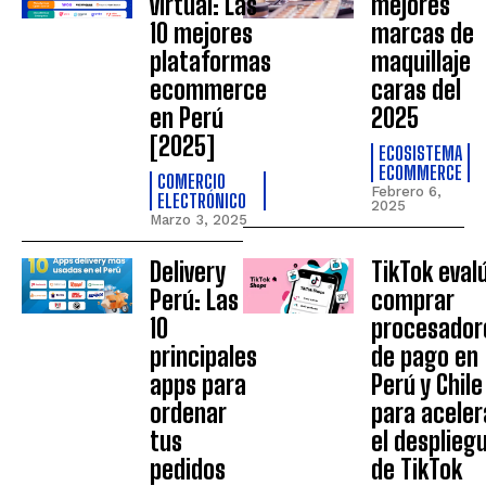
virtual: Las
mejores
10 mejores
marcas de
plataformas
maquillaje
ecommerce
caras del
en Perú
2025
[2025]
ECOSISTEMA
ECOMMERCE
COMERCIO
Febrero 6,
ELECTRÓNICO
2025
Marzo 3, 2025
Delivery
TikTok eval
Perú: Las
comprar
10
procesador
principales
de pago en
apps para
Perú y Chile
ordenar
para aceler
tus
el desplieg
pedidos
de TikTok