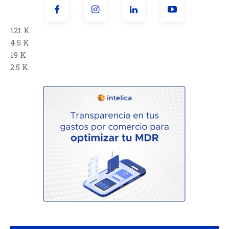
121 K
4.5 K
19 K
2.5 K