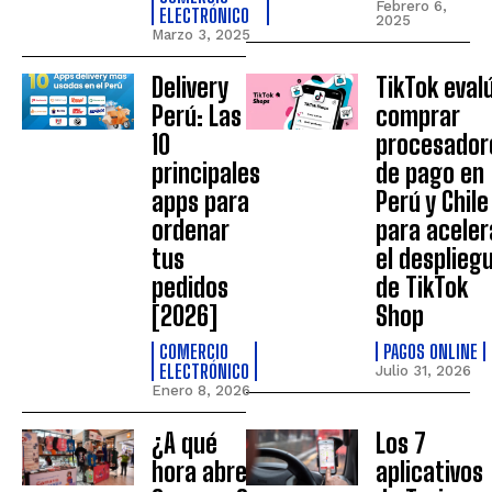
Febrero 6,
ELECTRÓNICO
2025
Marzo 3, 2025
Delivery
TikTok eval
Perú: Las
comprar
10
procesador
principales
de pago en
apps para
Perú y Chile
ordenar
para aceler
tus
el desplieg
pedidos
de TikTok
[2026]
Shop
COMERCIO
PAGOS ONLINE
ELECTRÓNICO
Julio 31, 2026
Enero 8, 2026
¿A qué
Los 7
hora abre
aplicativos