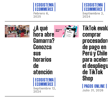
ECOSISTEMA
ECOSISTEMA
ECOMMERCE
ECOMMERCE
Febrero 6,
Septiembre 2,
2025
2024
¿A qué
TikTok eval
hora abre
comprar
Gamarra?
procesador
Conozca
de pago en
sus
Perú y Chile
horarios
para aceler
de
el desplieg
atención
de TikTok
Shop
ECOSISTEMA
ECOMMERCE
PAGOS ONLINE
Septiembre 12,
Julio 31, 2026
2024