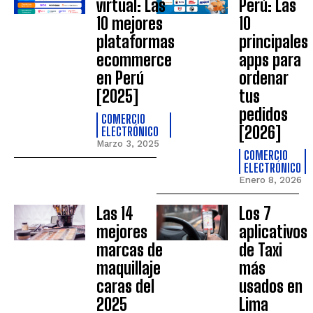
virtual: Las
Perú: Las
10 mejores
10
plataformas
principales
ecommerce
apps para
en Perú
ordenar
[2025]
tus
pedidos
COMERCIO
[2026]
ELECTRÓNICO
Marzo 3, 2025
COMERCIO
ELECTRÓNICO
Enero 8, 2026
Las 14
Los 7
mejores
aplicativos
marcas de
de Taxi
maquillaje
más
caras del
usados en
2025
Lima