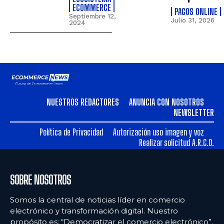
ECOMMERCE
PAGOS ONLINE
Septiembre 12,
Julio 31, 2026
2024
NUESTROS REDACTORES
ANUNCIA CON NOSOTROS
NEWSLETTER
Política de Privacidad
Autorización uso imagen y voz
Realizar solicitud A.R.C.O.
SOBRE NOSOTROS
Somos la central de noticias líder en comercio
electrónico y transformación digital. Nuestro
propósito es: “Democratizar el comercio electrónico”.