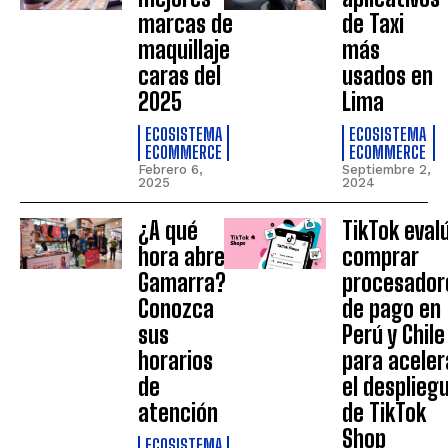
marcas de
de Taxi
maquillaje
más
caras del
usados en
2025
Lima
ECOSISTEMA
ECOSISTEMA
ECOMMERCE
ECOMMERCE
Febrero 6,
Septiembre 2,
2025
2024
¿A qué
TikTok eval
hora abre
comprar
Gamarra?
procesador
Conozca
de pago en
sus
Perú y Chile
horarios
para aceler
de
el desplieg
atención
de TikTok
Shop
ECOSISTEMA