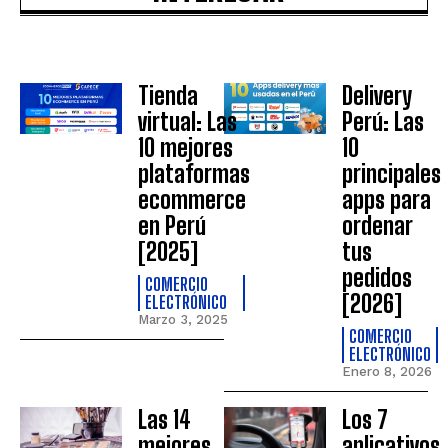
Tienda
Delivery
virtual: Las
Perú: Las
10 mejores
10
plataformas
principales
ecommerce
apps para
en Perú
ordenar
[2025]
tus
pedidos
COMERCIO
[2026]
ELECTRÓNICO
Marzo 3, 2025
COMERCIO
ELECTRÓNICO
Enero 8, 2026
Las 14
Los 7
mejores
aplicativos