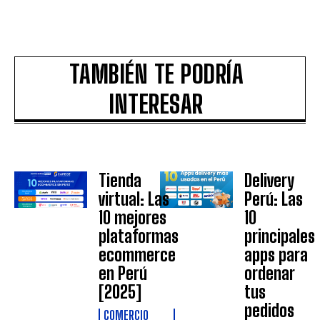
TAMBIÉN TE PODRÍA
INTERESAR
Tienda
Delivery
virtual: Las
Perú: Las
10 mejores
10
plataformas
principales
ecommerce
apps para
en Perú
ordenar
[2025]
tus
pedidos
COMERCIO