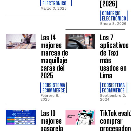
[2026]
ELECTRÓNICO
Marzo 3, 2025
COMERCIO
ELECTRÓNICO
Enero 8, 2026
Las 14
Los 7
mejores
aplicativos
marcas de
de Taxi
maquillaje
más
caras del
usados en
2025
Lima
ECOSISTEMA
ECOSISTEMA
ECOMMERCE
ECOMMERCE
Febrero 6,
Septiembre 2,
2025
2024
Las 10
TikTok eval
mejores
comprar
pasarela
procesador