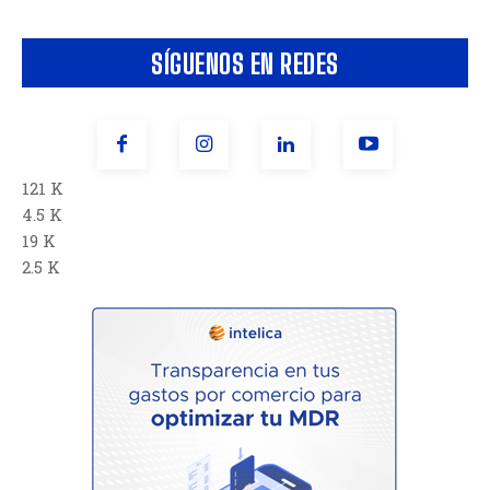
SÍGUENOS EN REDES
121 K
4.5 K
19 K
2.5 K