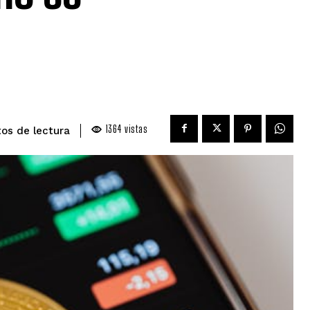
1364
vistas
de lectura
tos