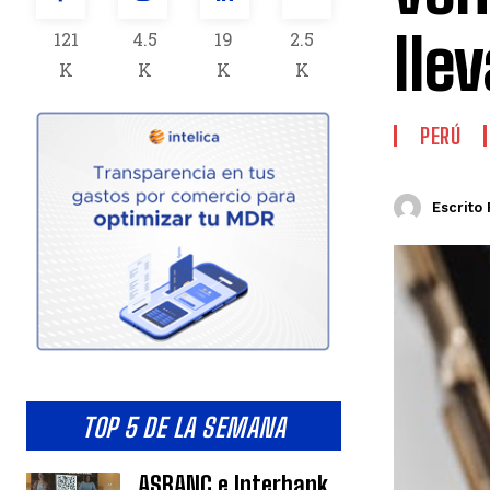
lle
121
4.5
19
2.5
K
K
K
K
PERÚ
Escrito 
TOP 5 DE LA SEMANA
ASBANC e Interbank