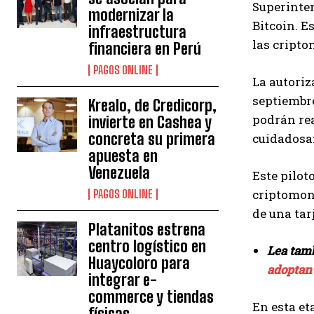
Superinten
modernizar la
Bitcoin. E
infraestructura
las cript
financiera en Perú
PAGOS ONLINE
La autoriz
septiembre
Krealo, de Credicorp,
podrán rea
invierte en Cashea y
concreta su primera
cuidadosa
apuesta en
Venezuela
Este pilot
criptomone
PAGOS ONLINE
de una tar
Platanitos estrena
centro logístico en
Lea tam
Huaycoloro para
adoptan
integrar e-
commerce y tiendas
En esta et
físicas