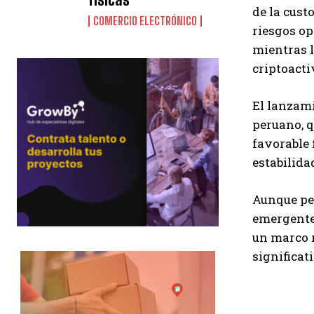
de la cust
COMERCIO ELECTRÓNICO
riesgos op
mientras l
criptoacti
El lanzami
peruano, q
favorable 
estabilidad
Aunque pe
emergentes
un marco r
significat