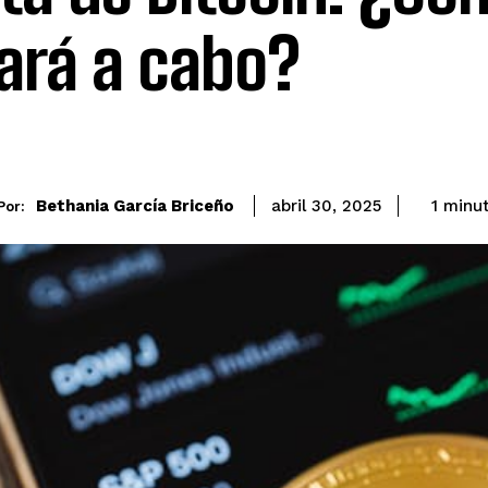
vará a cabo?
Bethania García Briceño
1
minu
abril 30, 2025
Por: