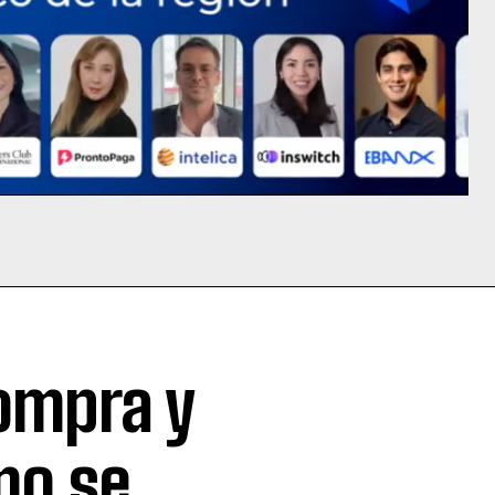
compra y
mo se