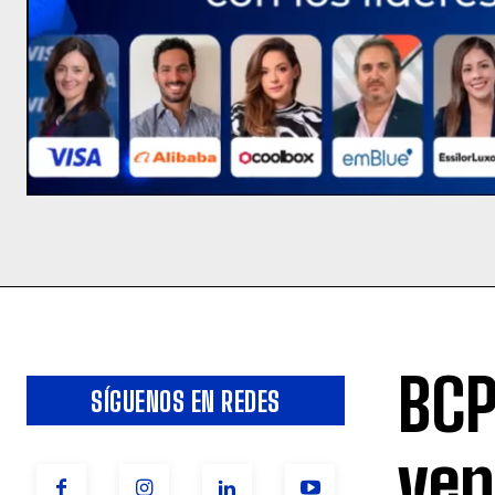
BCP
SÍGUENOS EN REDES
ven