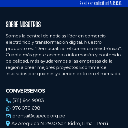
tiendas físicas
tiendas físicas
Realizar solicitud A.R.C.O.
Ecommercenews
Ecommercenews
SOBRE NOSOTROS
PERÚ
PERÚ
Somos la central de noticias líder en comercio
electrónico y transformación digital. Nuestro
ARGENTINA
ARGENTINA
propósito es: “Democratizar el comercio electrónico”.
Cuanta más gente acceda a información y contenido
BOLIVIA
BOLIVIA
de calidad, más ayudaremos a las empresas de la
CHILE
CHILE
región a crear mejores proyectos Ecommerce
inspirados por quienes ya tienen éxito en el mercado.
COLOMBIA
COLOMBIA
ECUADOR
ECUADOR
CONVERSEMOS
MÉXICO
MÉXICO
(511) 644 9003
976 079 698
URUGUAY
URUGUAY
prensa@capece.org.pe
VENEZUELA
VENEZUELA
Av.Arequipa N 2930 San Isidro, Lima - Perú