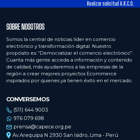
alimentos y los hábitos de consumo en Lima
alimentos y los hábitos de consumo en Lima
Realizar solicitud A.R.C.O.
Ecommercenews
Ecommercenews
SOBRE NOSOTROS
PERÚ
PERÚ
Somos la central de noticias líder en comercio
electrónico y transformación digital. Nuestro
ARGENTINA
ARGENTINA
propósito es: “Democratizar el comercio electrónico”.
Cuanta más gente acceda a información y contenido
BOLIVIA
BOLIVIA
de calidad, más ayudaremos a las empresas de la
CHILE
CHILE
región a crear mejores proyectos Ecommerce
inspirados por quienes ya tienen éxito en el mercado.
COLOMBIA
COLOMBIA
ECUADOR
ECUADOR
CONVERSEMOS
MÉXICO
MÉXICO
(511) 644 9003
976 079 698
URUGUAY
URUGUAY
prensa@capece.org.pe
VENEZUELA
VENEZUELA
Av.Arequipa N 2930 San Isidro, Lima - Perú