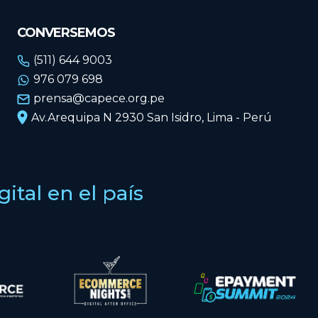
CONVERSEMOS
(511) 644 9003
976 079 698
prensa@capece.org.pe
Av.Arequipa N 2930 San Isidro, Lima - Perú
tal en el país