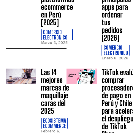
ecommerce
apps para
en Perú
ordenar
[2025]
tus
pedidos
COMERCIO
[2026]
ELECTRÓNICO
Marzo 3, 2025
COMERCIO
ELECTRÓNICO
Enero 8, 2026
Las 14
TikTok eval
mejores
comprar
marcas de
procesador
maquillaje
de pago en
caras del
Perú y Chile
2025
para aceler
el desplieg
ECOSISTEMA
de TikTok
ECOMMERCE
Febrero 6,