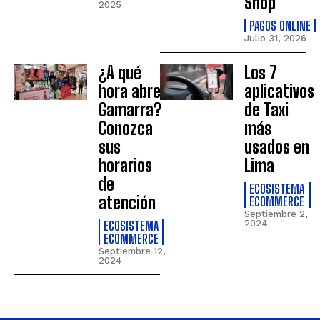
Shop
2025
PAGOS ONLINE
Julio 31, 2026
¿A qué
Los 7
hora abre
aplicativos
Gamarra?
de Taxi
Conozca
más
sus
usados en
horarios
Lima
de
ECOSISTEMA
atención
ECOMMERCE
Septiembre 2,
ECOSISTEMA
2024
ECOMMERCE
Septiembre 12,
2024