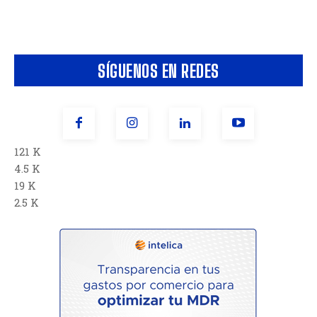
SÍGUENOS EN REDES
121 K
4.5 K
19 K
2.5 K