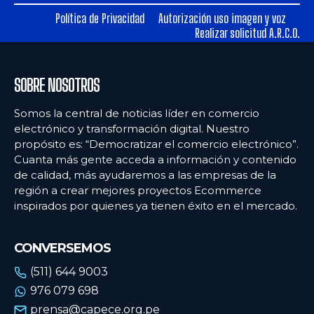
Política de Privacidad
Autorización uso imagen y voz
Ecommercenews
Ecommercenews
Realizar solicitud A.R.C.O.
PERÚ
PERÚ
SOBRE NOSOTROS
ARGENTINA
ARGENTINA
BOLIVIA
BOLIVIA
Somos la central de noticias líder en comercio
electrónico y transformación digital. Nuestro
CHILE
CHILE
propósito es: “Democratizar el comercio electrónico”.
Cuanta más gente acceda a información y contenido
COLOMBIA
COLOMBIA
de calidad, más ayudaremos a las empresas de la
región a crear mejores proyectos Ecommerce
ECUADOR
ECUADOR
inspirados por quienes ya tienen éxito en el mercado.
MÉXICO
MÉXICO
URUGUAY
URUGUAY
CONVERSEMOS
VENEZUELA
VENEZUELA
(511) 644 9003
976 079 698
prensa@capece.org.pe