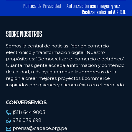
Política de Privacidad
Autorización uso imagen y voz
Realizar solicitud A.R.C.O.
Ecommercenews
Ecommercenews
PERÚ
PERÚ
SOBRE NOSOTROS
ARGENTINA
ARGENTINA
Somos la central de noticias líder en comercio
BOLIVIA
BOLIVIA
electrónico y transformación digital. Nuestro
propósito es: “Democratizar el comercio electrónico”.
CHILE
CHILE
Cuanta más gente acceda a información y contenido
COLOMBIA
COLOMBIA
de calidad, más ayudaremos a las empresas de la
región a crear mejores proyectos Ecommerce
ECUADOR
ECUADOR
inspirados por quienes ya tienen éxito en el mercado.
MÉXICO
MÉXICO
CONVERSEMOS
URUGUAY
URUGUAY
(511) 644 9003
VENEZUELA
VENEZUELA
976 079 698
prensa@capece.org.pe