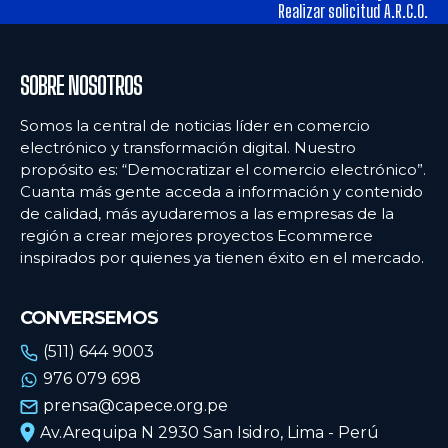
tiendas físicas
tiendas físicas
Realizar solicitud A.R.C.O.
Ecommercenews
Ecommercenews
SOBRE NOSOTROS
PERÚ
PERÚ
Somos la central de noticias líder en comercio
electrónico y transformación digital. Nuestro
ARGENTINA
ARGENTINA
propósito es: “Democratizar el comercio electrónico”.
Cuanta más gente acceda a información y contenido
BOLIVIA
BOLIVIA
de calidad, más ayudaremos a las empresas de la
CHILE
CHILE
región a crear mejores proyectos Ecommerce
inspirados por quienes ya tienen éxito en el mercado.
COLOMBIA
COLOMBIA
ECUADOR
ECUADOR
CONVERSEMOS
MÉXICO
MÉXICO
(511) 644 9003
976 079 698
URUGUAY
URUGUAY
prensa@capece.org.pe
VENEZUELA
VENEZUELA
Av.Arequipa N 2930 San Isidro, Lima - Perú