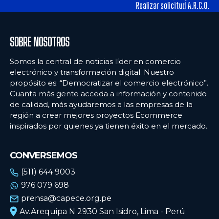
tiendas físicas
tiendas físicas
Realizar solicitud A.R.C.O.
Ecommercenews
Ecommercenews
SOBRE NOSOTROS
PERÚ
PERÚ
Somos la central de noticias líder en comercio
electrónico y transformación digital. Nuestro
ARGENTINA
ARGENTINA
propósito es: “Democratizar el comercio electrónico”.
Cuanta más gente acceda a información y contenido
BOLIVIA
BOLIVIA
de calidad, más ayudaremos a las empresas de la
CHILE
CHILE
región a crear mejores proyectos Ecommerce
inspirados por quienes ya tienen éxito en el mercado.
COLOMBIA
COLOMBIA
ECUADOR
ECUADOR
CONVERSEMOS
MÉXICO
MÉXICO
(511) 644 9003
976 079 698
URUGUAY
URUGUAY
prensa@capece.org.pe
VENEZUELA
VENEZUELA
Av.Arequipa N 2930 San Isidro, Lima - Perú