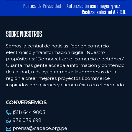
Política de Privacidad
Autorización uso imagen y voz
Realizar solicitud A.R.C.O.
Ecommercenews
Ecommercenews
PERÚ
PERÚ
SOBRE NOSOTROS
ARGENTINA
ARGENTINA
Somos la central de noticias líder en comercio
BOLIVIA
BOLIVIA
electrónico y transformación digital. Nuestro
propósito es: “Democratizar el comercio electrónico”.
CHILE
CHILE
Cuanta más gente acceda a información y contenido
COLOMBIA
COLOMBIA
de calidad, más ayudaremos a las empresas de la
región a crear mejores proyectos Ecommerce
ECUADOR
ECUADOR
inspirados por quienes ya tienen éxito en el mercado.
MÉXICO
MÉXICO
CONVERSEMOS
URUGUAY
URUGUAY
(511) 644 9003
VENEZUELA
VENEZUELA
976 079 698
prensa@capece.org.pe