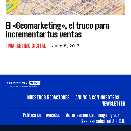
VENEZUELA
VENEZUELA
El «Geomarketing», el truco para
incrementar tus ventas
MARKETING DIGITAL
Julio 8, 2017
NUESTROS REDACTORES
ANUNCIA CON NOSOTROS
NEWSLETTER
Política de Privacidad
Autorización uso imagen y voz
Realizar solicitud A.R.C.O.