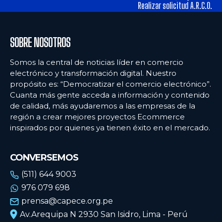
tiendas físicas
tiendas físicas
Realizar solicitud A.R.C.O.
Ecommercenews
Ecommercenews
SOBRE NOSOTROS
PERÚ
PERÚ
Somos la central de noticias líder en comercio
electrónico y transformación digital. Nuestro
ARGENTINA
ARGENTINA
propósito es: “Democratizar el comercio electrónico”.
Cuanta más gente acceda a información y contenido
BOLIVIA
BOLIVIA
de calidad, más ayudaremos a las empresas de la
CHILE
CHILE
región a crear mejores proyectos Ecommerce
inspirados por quienes ya tienen éxito en el mercado.
COLOMBIA
COLOMBIA
ECUADOR
ECUADOR
CONVERSEMOS
MÉXICO
MÉXICO
(511) 644 9003
976 079 698
URUGUAY
URUGUAY
prensa@capece.org.pe
VENEZUELA
VENEZUELA
Av.Arequipa N 2930 San Isidro, Lima - Perú