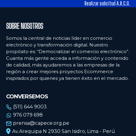
alimentos y los hábitos de consumo en Lima
alimentos y los hábitos de consumo en Lima
Realizar solicitud A.R.C.O.
Ecommercenews
Ecommercenews
SOBRE NOSOTROS
PERÚ
PERÚ
Somos la central de noticias líder en comercio
electrónico y transformación digital. Nuestro
ARGENTINA
ARGENTINA
propósito es: “Democratizar el comercio electrónico”.
Cuanta más gente acceda a información y contenido
BOLIVIA
BOLIVIA
de calidad, más ayudaremos a las empresas de la
CHILE
CHILE
región a crear mejores proyectos Ecommerce
inspirados por quienes ya tienen éxito en el mercado.
COLOMBIA
COLOMBIA
ECUADOR
ECUADOR
CONVERSEMOS
MÉXICO
MÉXICO
(511) 644 9003
976 079 698
URUGUAY
URUGUAY
prensa@capece.org.pe
VENEZUELA
VENEZUELA
Av.Arequipa N 2930 San Isidro, Lima - Perú