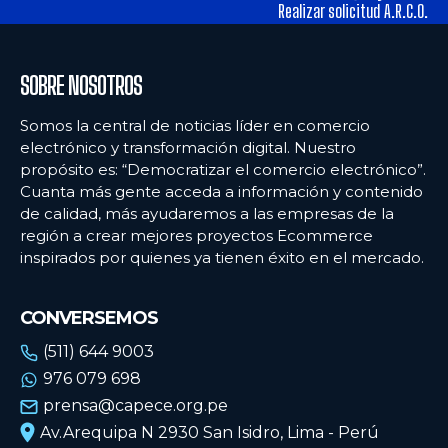
tiendas físicas
tiendas físicas
Realizar solicitud A.R.C.O.
Ecommercenews
Ecommercenews
SOBRE NOSOTROS
PERÚ
PERÚ
Somos la central de noticias líder en comercio
electrónico y transformación digital. Nuestro
ARGENTINA
ARGENTINA
propósito es: “Democratizar el comercio electrónico”.
Cuanta más gente acceda a información y contenido
BOLIVIA
BOLIVIA
de calidad, más ayudaremos a las empresas de la
CHILE
CHILE
región a crear mejores proyectos Ecommerce
inspirados por quienes ya tienen éxito en el mercado.
COLOMBIA
COLOMBIA
ECUADOR
ECUADOR
CONVERSEMOS
MÉXICO
MÉXICO
(511) 644 9003
976 079 698
URUGUAY
URUGUAY
prensa@capece.org.pe
VENEZUELA
VENEZUELA
Av.Arequipa N 2930 San Isidro, Lima - Perú