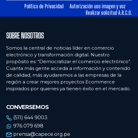
Política de Privacidad
Autorización uso imagen y voz
Realizar solicitud A.R.C.O.
Ecommercenews
Ecommercenews
PERÚ
PERÚ
SOBRE NOSOTROS
ARGENTINA
ARGENTINA
Somos la central de noticias líder en comercio
BOLIVIA
BOLIVIA
electrónico y transformación digital. Nuestro
propósito es: “Democratizar el comercio electrónico”.
CHILE
CHILE
Cuanta más gente acceda a información y contenido
COLOMBIA
COLOMBIA
de calidad, más ayudaremos a las empresas de la
región a crear mejores proyectos Ecommerce
ECUADOR
ECUADOR
inspirados por quienes ya tienen éxito en el mercado.
MÉXICO
MÉXICO
CONVERSEMOS
URUGUAY
URUGUAY
(511) 644 9003
VENEZUELA
VENEZUELA
976 079 698
prensa@capece.org.pe