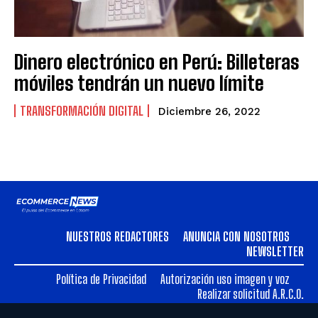
VENEZUELA
VENEZUELA
Dinero electrónico en Perú: Billeteras
móviles tendrán un nuevo límite
TRANSFORMACIÓN DIGITAL
Diciembre 26, 2022
NUESTROS REDACTORES
ANUNCIA CON NOSOTROS
NEWSLETTER
Política de Privacidad
Autorización uso imagen y voz
Realizar solicitud A.R.C.O.