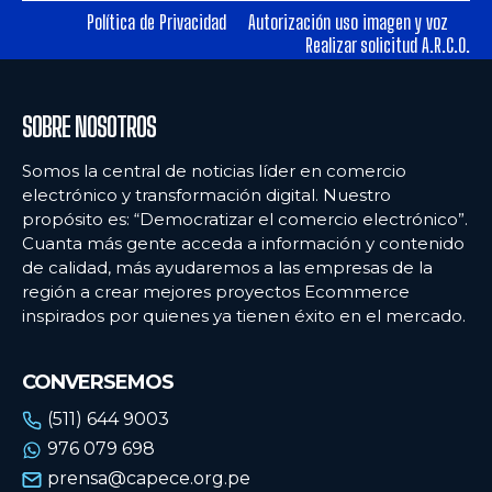
Política de Privacidad
Autorización uso imagen y voz
Realizar solicitud A.R.C.O.
Ecommercenews
Ecommercenews
PERÚ
PERÚ
SOBRE NOSOTROS
ARGENTINA
ARGENTINA
Somos la central de noticias líder en comercio
BOLIVIA
BOLIVIA
electrónico y transformación digital. Nuestro
propósito es: “Democratizar el comercio electrónico”.
CHILE
CHILE
Cuanta más gente acceda a información y contenido
COLOMBIA
COLOMBIA
de calidad, más ayudaremos a las empresas de la
región a crear mejores proyectos Ecommerce
ECUADOR
ECUADOR
inspirados por quienes ya tienen éxito en el mercado.
MÉXICO
MÉXICO
CONVERSEMOS
URUGUAY
URUGUAY
(511) 644 9003
VENEZUELA
VENEZUELA
976 079 698
prensa@capece.org.pe