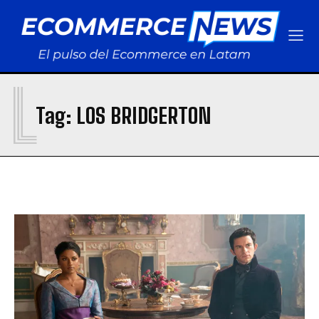
Agenda Legal
Agenda Legal
AR Racking Perú incorpora a Isaac Prutsky para fortalecer su estrategia
AR Racking Perú incorpora a Isaac Prutsky para fortalecer su estrategia
comercial
comercial
L
Euronet y Unibanca se asocian para modernizar la infraestructura financiera en
Euronet y Unibanca se asocian para modernizar la infraestructura financiera en
Perú
Perú
Tag:
LOS BRIDGERTON
Krealo, de Credicorp, invierte en Cashea y concreta su primera apuesta en
Krealo, de Credicorp, invierte en Cashea y concreta su primera apuesta en
Venezuela
Venezuela
Platanitos estrena centro logístico en Huaycoloro para integrar e-commerce y
Platanitos estrena centro logístico en Huaycoloro para integrar e-commerce y
tiendas físicas
tiendas físicas
Cómo la tecnología de ultra-congelación está transformando el retail de
Cómo la tecnología de ultra-congelación está transformando el retail de
alimentos y los hábitos de consumo en Lima
alimentos y los hábitos de consumo en Lima
Informes Especiales
Informes Especiales
AR Racking Perú incorpora a Isaac Prutsky para fortalecer su estrategia
AR Racking Perú incorpora a Isaac Prutsky para fortalecer su estrategia
comercial
comercial
Euronet y Unibanca se asocian para modernizar la infraestructura financiera en
Euronet y Unibanca se asocian para modernizar la infraestructura financiera en
Perú
Perú