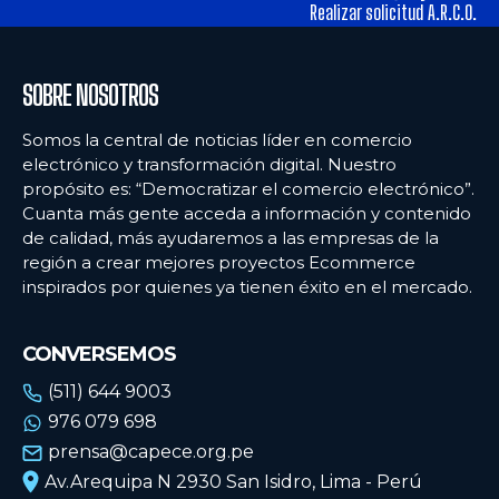
tiendas físicas
tiendas físicas
Realizar solicitud A.R.C.O.
Ecommercenews
Ecommercenews
SOBRE NOSOTROS
PERÚ
PERÚ
Somos la central de noticias líder en comercio
electrónico y transformación digital. Nuestro
ARGENTINA
ARGENTINA
propósito es: “Democratizar el comercio electrónico”.
Cuanta más gente acceda a información y contenido
BOLIVIA
BOLIVIA
de calidad, más ayudaremos a las empresas de la
CHILE
CHILE
región a crear mejores proyectos Ecommerce
inspirados por quienes ya tienen éxito en el mercado.
COLOMBIA
COLOMBIA
ECUADOR
ECUADOR
CONVERSEMOS
MÉXICO
MÉXICO
(511) 644 9003
976 079 698
URUGUAY
URUGUAY
prensa@capece.org.pe
VENEZUELA
VENEZUELA
Av.Arequipa N 2930 San Isidro, Lima - Perú