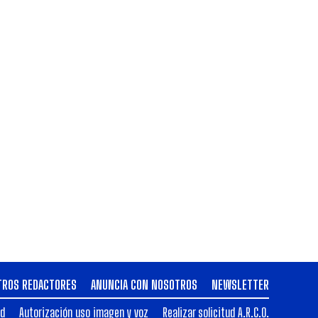
TROS REDACTORES
ANUNCIA CON NOSOTROS
NEWSLETTER
ad
Autorización uso imagen y voz
Realizar solicitud A.R.C.O.