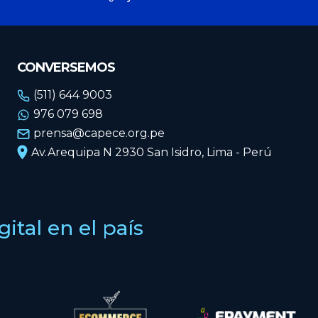
CONVERSEMOS
(511) 644 9003
976 079 698
prensa@capece.org.pe
Av.Arequipa N 2930 San Isidro, Lima - Perú
tal en el país