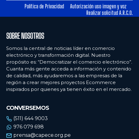
Política de Privacidad
Autorización uso imagen y voz
Realizar solicitud A.R.C.O.
Ecommercenews
Ecommercenews
PERÚ
PERÚ
SOBRE NOSOTROS
ARGENTINA
ARGENTINA
Somos la central de noticias líder en comercio
BOLIVIA
BOLIVIA
electrónico y transformación digital. Nuestro
propósito es: “Democratizar el comercio electrónico”.
CHILE
CHILE
Cuanta más gente acceda a información y contenido
COLOMBIA
COLOMBIA
de calidad, más ayudaremos a las empresas de la
región a crear mejores proyectos Ecommerce
ECUADOR
ECUADOR
inspirados por quienes ya tienen éxito en el mercado.
MÉXICO
MÉXICO
CONVERSEMOS
URUGUAY
URUGUAY
(511) 644 9003
VENEZUELA
VENEZUELA
976 079 698
prensa@capece.org.pe