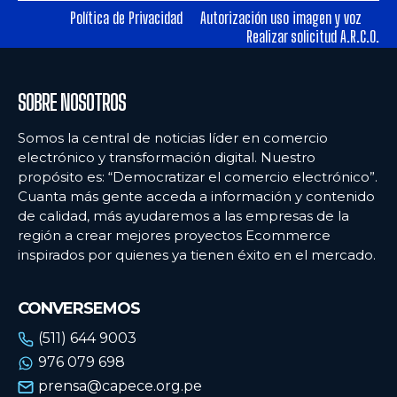
Política de Privacidad
Autorización uso imagen y voz
Realizar solicitud A.R.C.O.
Ecommercenews
Ecommercenews
PERÚ
PERÚ
SOBRE NOSOTROS
ARGENTINA
ARGENTINA
Somos la central de noticias líder en comercio
BOLIVIA
BOLIVIA
electrónico y transformación digital. Nuestro
propósito es: “Democratizar el comercio electrónico”.
CHILE
CHILE
Cuanta más gente acceda a información y contenido
COLOMBIA
COLOMBIA
de calidad, más ayudaremos a las empresas de la
región a crear mejores proyectos Ecommerce
ECUADOR
ECUADOR
inspirados por quienes ya tienen éxito en el mercado.
MÉXICO
MÉXICO
CONVERSEMOS
URUGUAY
URUGUAY
(511) 644 9003
VENEZUELA
VENEZUELA
976 079 698
prensa@capece.org.pe