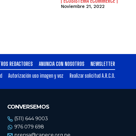
ECOSISTEMA ECOMMERCE
Noviembre 21, 2022
TROS REDACTORES
ANUNCIA CON NOSOTROS
NEWSLETTER
ad
Autorización uso imagen y voz
Realizar solicitud A.R.C.O.
CONVERSEMOS
(511) 644 9003
976 079 698
prensa@capece.org.pe