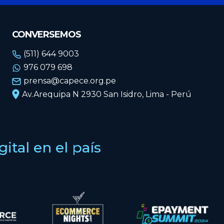
CONVERSEMOS
(511) 644 9003
976 079 698
prensa@capece.org.pe
Av.Arequipa N 2930 San Isidro, Lima - Perú
tal en el país