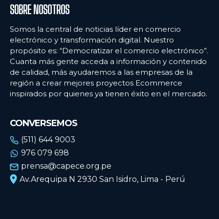
Platanitos estrena centro logístico en Huaycoloro para integrar e-commerce y
Platanitos estrena centro logístico en Huaycoloro para integrar e-commerce y
SOBRE NOSOTROS
tiendas físicas
tiendas físicas
Cómo la tecnología de ultra-congelación está transformando el retail de
Cómo la tecnología de ultra-congelación está transformando el retail de
Somos la central de noticias líder en comercio
alimentos y los hábitos de consumo en Lima
alimentos y los hábitos de consumo en Lima
electrónico y transformación digital. Nuestro
propósito es: “Democratizar el comercio electrónico”.
Cuanta más gente acceda a información y contenido
Ecommercenews
Ecommercenews
de calidad, más ayudaremos a las empresas de la
región a crear mejores proyectos Ecommerce
PERÚ
PERÚ
inspirados por quienes ya tienen éxito en el mercado.
ARGENTINA
ARGENTINA
CONVERSEMOS
BOLIVIA
BOLIVIA
(511) 644 9003
CHILE
CHILE
976 079 698
COLOMBIA
COLOMBIA
prensa@capece.org.pe
Av.Arequipa N 2930 San Isidro, Lima - Perú
ECUADOR
ECUADOR
MÉXICO
MÉXICO