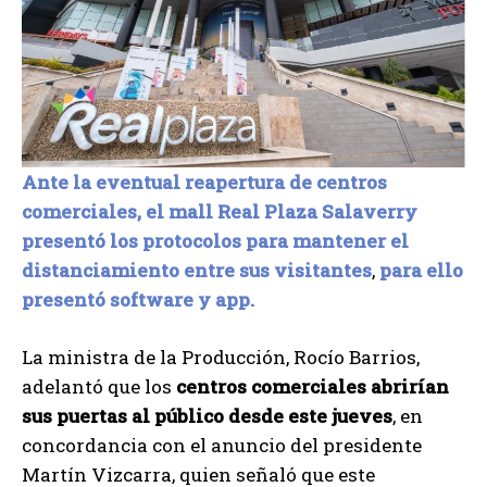
Ante la eventual reapertura de centros
comerciales, el mall Real Plaza Salaverry
presentó los protocolos para mantener el
distanciamiento entre sus visitantes
,
para ello
presentó software y app.
La ministra de la Producción, Rocío Barrios,
adelantó que los
centros comerciales abrirían
sus puertas al público desde este jueves
, en
concordancia con el anuncio del presidente
Martín Vizcarra, quien señaló que este