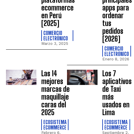
ecommerce
apps para
en Perú
ordenar
[2025]
tus
pedidos
COMERCIO
[2026]
ELECTRÓNICO
Marzo 3, 2025
COMERCIO
ELECTRÓNICO
Enero 8, 2026
Las 14
Los 7
mejores
aplicativos
marcas de
de Taxi
maquillaje
más
caras del
usados en
2025
Lima
ECOSISTEMA
ECOSISTEMA
ECOMMERCE
ECOMMERCE
Febrero 6,
Septiembre 2,