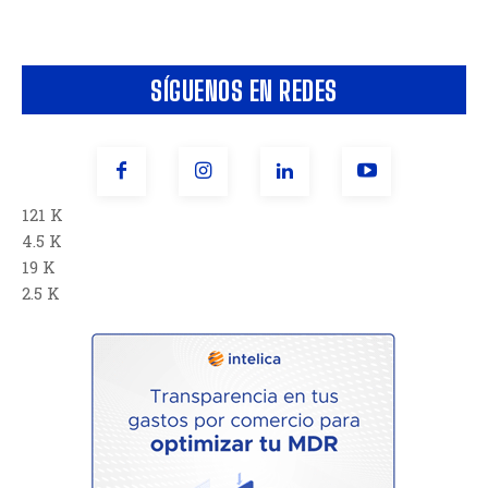
SÍGUENOS EN REDES
121 K
4.5 K
19 K
2.5 K