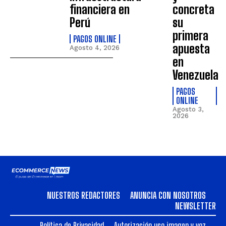
financiera en
concreta
Perú
su
primera
PAGOS ONLINE
apuesta
Agosto 4, 2026
en
Venezuela
PAGOS
ONLINE
Agosto 3,
2026
NUESTROS REDACTORES
ANUNCIA CON NOSOTROS
NEWSLETTER
Política de Privacidad
Autorización uso imagen y voz