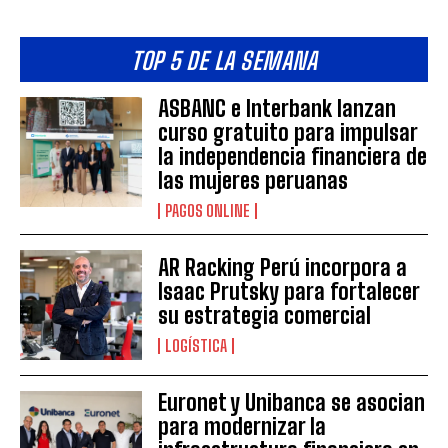
TOP 5 DE LA SEMANA
ASBANC e Interbank lanzan
curso gratuito para impulsar
la independencia financiera de
las mujeres peruanas
PAGOS ONLINE
AR Racking Perú incorpora a
Isaac Prutsky para fortalecer
su estrategia comercial
LOGÍSTICA
Euronet y Unibanca se asocian
para modernizar la