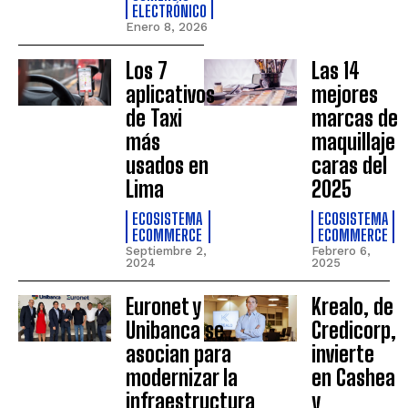
ELECTRÓNICO
Enero 8, 2026
Los 7
Las 14
aplicativos
mejores
de Taxi
marcas de
más
maquillaje
usados en
caras del
Lima
2025
ECOSISTEMA
ECOSISTEMA
ECOMMERCE
ECOMMERCE
Septiembre 2,
Febrero 6,
2024
2025
Euronet y
Krealo, de
Unibanca se
Credicorp,
asocian para
invierte
modernizar la
en Cashea
infraestructura
y