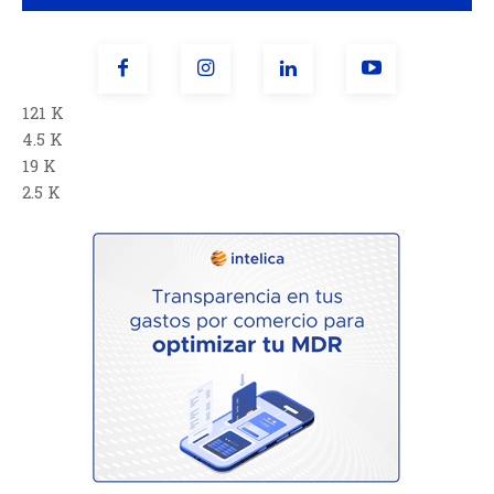
121 K
4.5 K
19 K
2.5 K