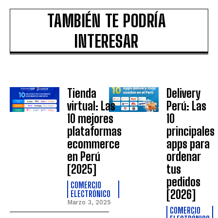
TAMBIÉN TE PODRÍA
INTERESAR
Tienda
Delivery
virtual: Las
Perú: Las
10 mejores
10
plataformas
principales
ecommerce
apps para
en Perú
ordenar
[2025]
tus
pedidos
COMERCIO
[2026]
ELECTRÓNICO
Marzo 3, 2025
COMERCIO