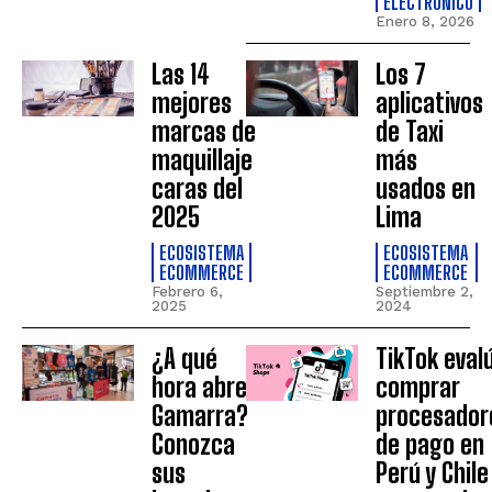
ELECTRÓNICO
Enero 8, 2026
Las 14
Los 7
mejores
aplicativos
marcas de
de Taxi
maquillaje
más
caras del
usados en
2025
Lima
ECOSISTEMA
ECOSISTEMA
ECOMMERCE
ECOMMERCE
Febrero 6,
Septiembre 2,
2025
2024
¿A qué
TikTok eval
hora abre
comprar
Gamarra?
procesador
Conozca
de pago en
sus
Perú y Chile