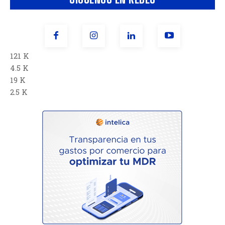
121 K
4.5 K
19 K
2.5 K