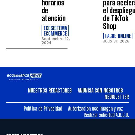
horarios
para aceler
de
el desplieg
atención
de TikTok
Shop
ECOSISTEMA
ECOMMERCE
PAGOS ONLINE
Septiembre 12,
Julio 31, 2026
2024
NUESTROS REDACTORES
ANUNCIA CON NOSOTROS
NEWSLETTER
Política de Privacidad
Autorización uso imagen y voz
Realizar solicitud A.R.C.O.