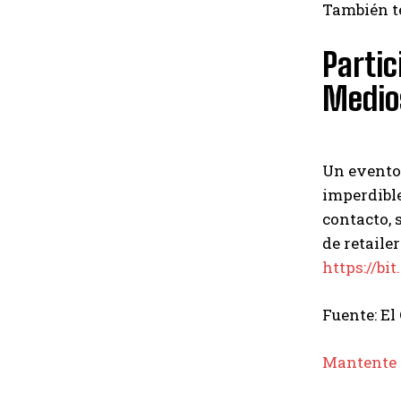
También te
Partic
Medio
Un evento 
imperdible
contacto, 
de retaile
https://b
Fuente: El
Mantente 