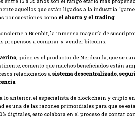
s entre 16 a 35 años son el rango etario más propenso
ente aquellos que están ligados a la industria “gamer
ios por cuestiones como
el ahorro y el trading
.
concierne a Buenbit, la inmensa mayoría de suscripto
ás propensos a comprar y vender bitcoins.
verino
, quien es el productor de Nerdear.la, que se ca
ntinente, comento que muchos beneficiados están amp
cesos relacionados a
sistema descentralizado, segur
rencia
.
 lo anterior, el especialista de blockchain y cripto e
dad es una de las razones primordiales para que se 
0% digitales, esto colabora en el proceso de contar con