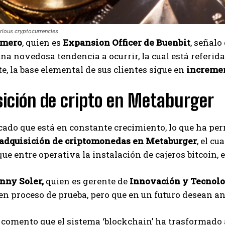
rious cryptocurrencies
omero
, quien es
Expansion Officer de Buenbit
, señalo
na novedosa tendencia a ocurrir, la cual está referida
e, la base elemental de sus clientes sigue en
incremen
sición de cripto en Metaburger
ado que está en constante crecimiento, lo que ha per
adquisición de criptomonedas en Metaburger
, el c
que entre operativa la instalación de cajeros bitcoin, 
nny Soler,
quien es gerente de
Innovación y Tecnolo
en proceso de prueba, pero que en un futuro desean a
 comento que el sistema ‘blockchain’ ha trasformado a 