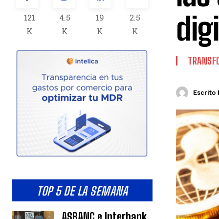
dig
121
4.5
19
2.5
K
K
K
K
TRANSFO
Escrito 
TOP 5 DE LA SEMANA
ASBANC e Interbank