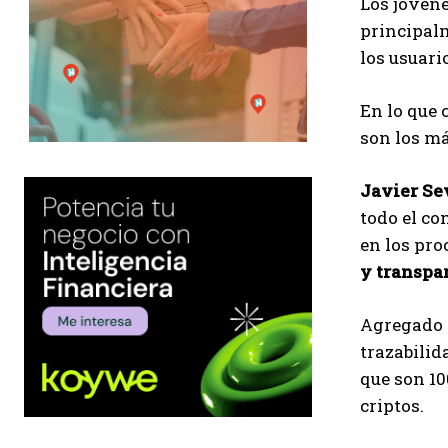
Los jóvene
principalm
los usuar
En lo que 
son los m
Javier Se
todo el co
en los pro
y transpa
Agregado a
trazabili
que son 10
criptos.