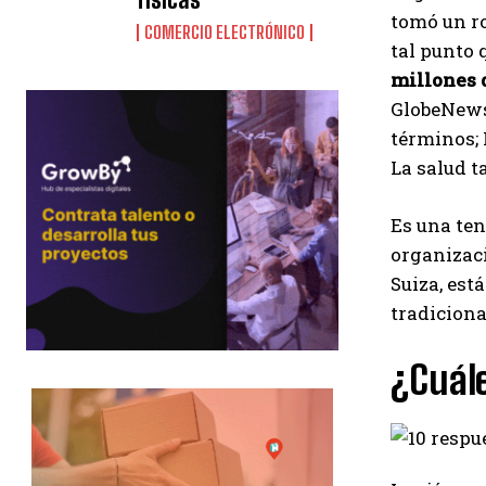
tomó un r
COMERCIO ELECTRÓNICO
tal punto 
millones 
GlobeNewsw
términos; 
La salud t
Es una ten
organizaci
Suiza, est
tradiciona
¿Cuále