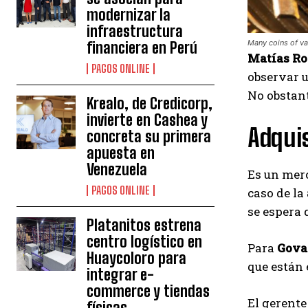
modernizar la
infraestructura
Many coins of va
financiera en Perú
Matías R
PAGOS ONLINE
observar u
No obstant
Krealo, de Credicorp,
invierte en Cashea y
Adqui
concreta su primera
apuesta en
Venezuela
Es un merc
PAGOS ONLINE
caso de la
se espera 
Platanitos estrena
centro logístico en
Para
Gova
Huaycoloro para
que están 
integrar e-
commerce y tiendas
El gerente
físicas