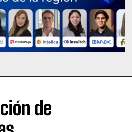
ción de
as