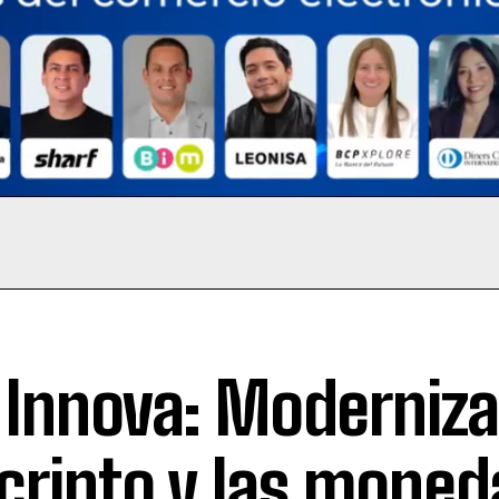
 Innova: Moderniza
 cripto y las moned