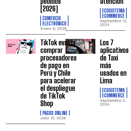
pedidos
atención
[2026]
ECOSISTEMA
ECOMMERCE
COMERCIO
Septiembre 12,
ELECTRÓNICO
2024
Enero 8, 2026
TikTok evalúa
Los 7
comprar
aplicativos
procesadores
de Taxi
de pago en
más
Perú y Chile
usados en
para acelerar
Lima
el despliegue
ECOSISTEMA
de TikTok
ECOMMERCE
Septiembre 2,
Shop
2024
PAGOS ONLINE
Julio 31, 2026