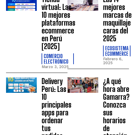
virtual: Las
mejores
10 mejores
marcas de
plataformas
maquillaje
ecommerce
caras del
en Perú
2025
[2025]
ECOSISTEMA
ECOMMERCE
COMERCIO
Febrero 6,
ELECTRÓNICO
2025
Marzo 3, 2025
Delivery
¿A qué
Perú: Las
hora abre
10
Gamarra?
principales
Conozca
apps para
sus
ordenar
horarios
tus
de