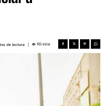
405
vistas
de lectura
tos