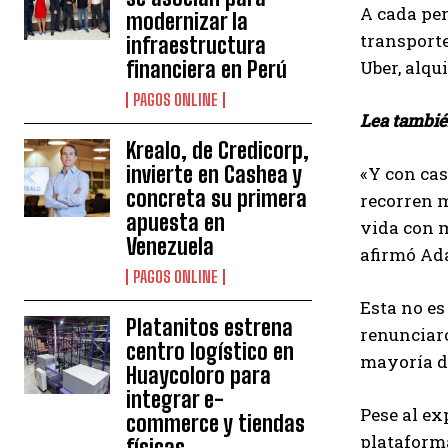
A cada per
modernizar la
transporte
infraestructura
financiera en Perú
Uber, alqu
PAGOS ONLINE
Lea tambi
Krealo, de Credicorp,
invierte en Cashea y
«Y con cas
concreta su primera
recorren m
apuesta en
vida con 
Venezuela
afirmó Ada
PAGOS ONLINE
Esta no es
Platanitos estrena
renunciaro
centro logístico en
mayoría de
Huaycoloro para
integrar e-
Pese al e
commerce y tiendas
plataforma
físicas