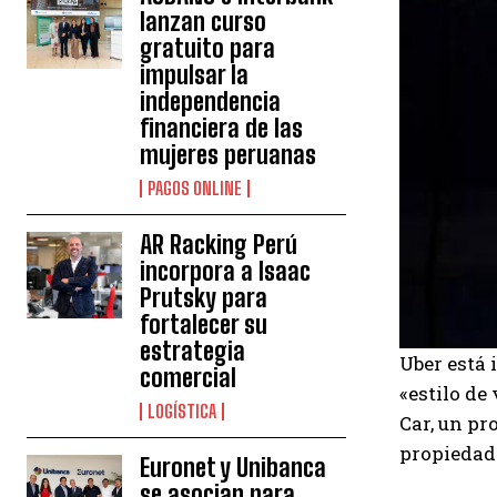
lanzan curso
gratuito para
impulsar la
independencia
financiera de las
mujeres peruanas
PAGOS ONLINE
AR Racking Perú
incorpora a Isaac
Prutsky para
fortalecer su
estrategia
Uber está 
comercial
«estilo de
LOGÍSTICA
Car, un pr
propiedad 
Euronet y Unibanca
se asocian para