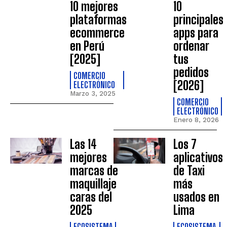
10 mejores
10
plataformas
principales
ecommerce
apps para
en Perú
ordenar
[2025]
tus
pedidos
COMERCIO
[2026]
ELECTRÓNICO
Marzo 3, 2025
COMERCIO
ELECTRÓNICO
Enero 8, 2026
Las 14
Los 7
mejores
aplicativos
marcas de
de Taxi
maquillaje
más
caras del
usados en
2025
Lima
ECOSISTEMA
ECOSISTEMA