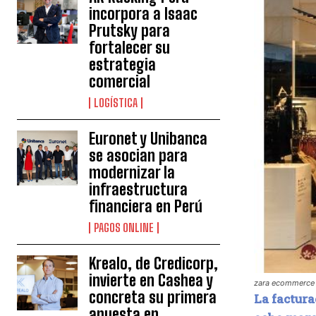
incorpora a Isaac
Prutsky para
fortalecer su
estrategia
comercial
LOGÍSTICA
Euronet y Unibanca
se asocian para
modernizar la
infraestructura
financiera en Perú
PAGOS ONLINE
Krealo, de Credicorp,
invierte en Cashea y
zara ecommerce 
concreta su primera
La factura
apuesta en