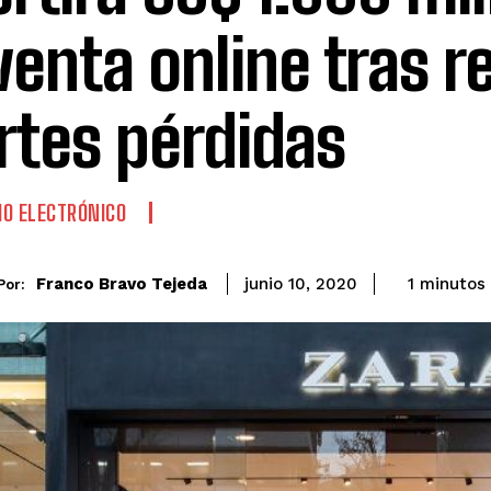
venta online tras r
rtes pérdidas
O ELECTRÓNICO
Franco Bravo Tejeda
1
minutos
junio 10, 2020
Por: