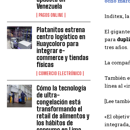
ocho marca
Venezuela
PAGOS ONLINE
Inditex, l
Platanitos estrena
El gigante
centro logístico en
para
dupli
Huaycoloro para
tres años.
integrar e-
commerce y tiendas
La compañí
físicas
COMERCIO ELECTRÓNICO
También es
línea al «
Cómo la tecnología
de ultra-
[Lee tambi
congelación está
transformando el
retail de alimentos y
«El objeti
los hábitos de
integrada,
consumo en Lima