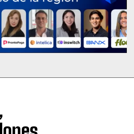
,
llones