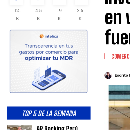
en 
121
4.5
19
2.5
K
K
K
K
fue
COMERCI
Escrito 
TOP 5 DE LA SEMANA
AR Racking Perú