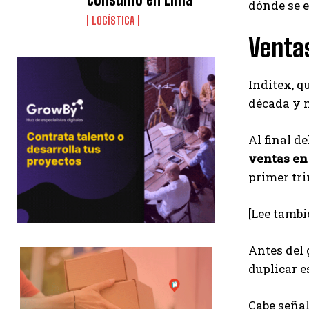
dónde se e
LOGÍSTICA
Venta
Inditex, q
década y m
Al final d
ventas en
primer tri
[Lee tambi
Antes del 
duplicar e
Cabe seña