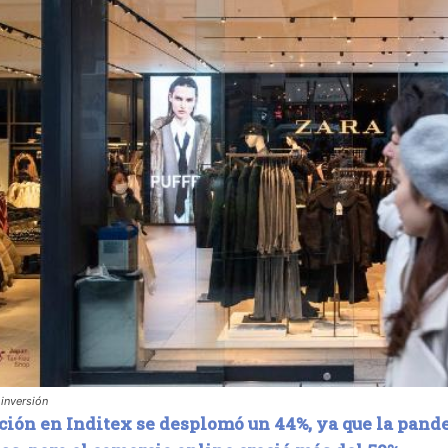
inversión
ción en Inditex se desplomó un 44%, ya que la pande