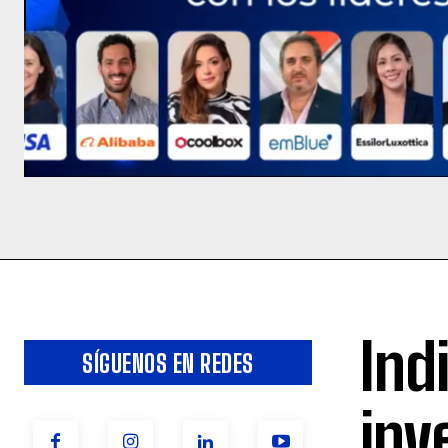
Ind
SÍGUENOS EN REDES
inv