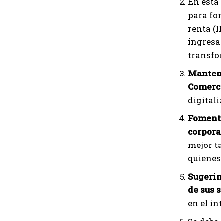
En esta
para fo
renta (I
ingresa
transfo
Mantene
Comerci
digital
Fomenta
corpora
mejor t
quienes
Sugerim
de sus 
en el in