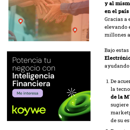
y al mism
en el país
Gracias a 
elevando e
millones a
Bajo estas
Electróni
ayudando 
De acue
la tecno
de la M
sugiere 
marketp
de su es