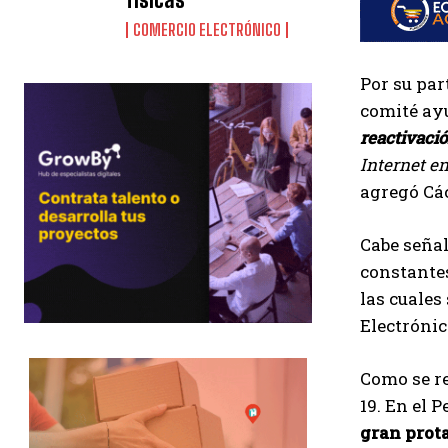
COMERCIO ELECTRÓNICO
Por su par
comité ayu
reactivaci
Internet en
agregó Cá
Cabe señal
constantes
las cuales
Electrónic
Como se re
19. En el 
gran prota