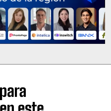
 para
 en este