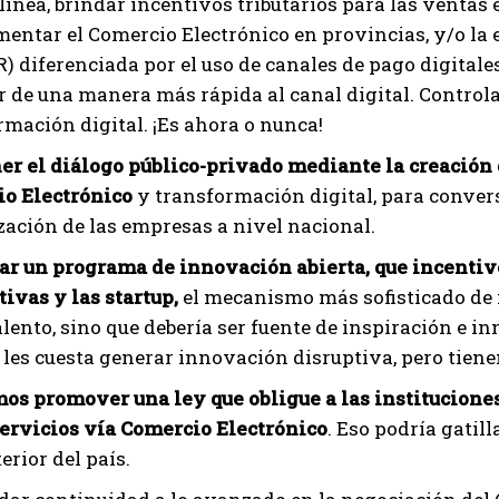
 línea, brindar incentivos tributarios para las venta
mentar el Comercio Electrónico en provincias, y/o la 
R) diferenciada por el uso de canales de pago digitale
r de una manera más rápida al canal digital. Controla
rmación digital. ¡Es ahora o nunca!
r el diálogo público-privado mediante la creación 
o Electrónico
y transformación digital, para convers
ización de las empresas a nivel nacional.
r un programa de innovación abierta, que incentive
tivas y las startup,
el mecanismo más sofisticado de i
alento, sino que debería ser fuente de inspiración e 
 les cuesta generar innovación disruptiva, pero tienen
os promover una ley que obligue a las instituciones
servicios vía Comercio Electrónico
. Eso podría gatil
terior del país.