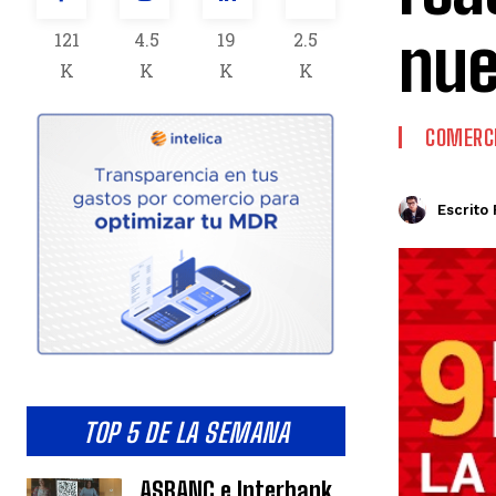
nue
121
4.5
19
2.5
K
K
K
K
COMERCI
Escrito 
TOP 5 DE LA SEMANA
ASBANC e Interbank