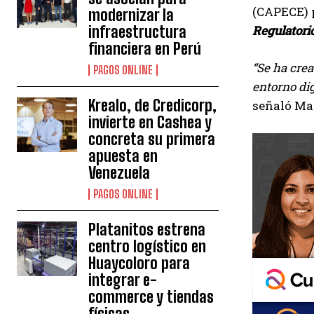
(CAPECE) p
modernizar la
Regulatori
infraestructura
financiera en Perú
“Se ha crea
PAGOS ONLINE
entorno dig
Krealo, de Credicorp,
señaló Mar
invierte en Cashea y
concreta su primera
apuesta en
Venezuela
PAGOS ONLINE
Platanitos estrena
centro logístico en
Huaycoloro para
integrar e-
commerce y tiendas
físicas