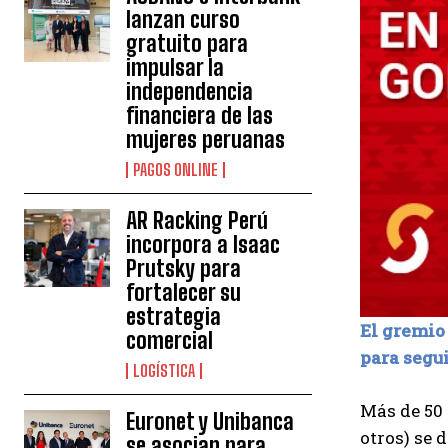
lanzan curso
gratuito para
impulsar la
independencia
financiera de las
mujeres peruanas
PAGOS ONLINE
AR Racking Perú
incorpora a Isaac
Prutsky para
fortalecer su
estrategia
El gremio
comercial
para segu
LOGÍSTICA
Más de 50 
Euronet y Unibanca
otros) se 
se asocian para